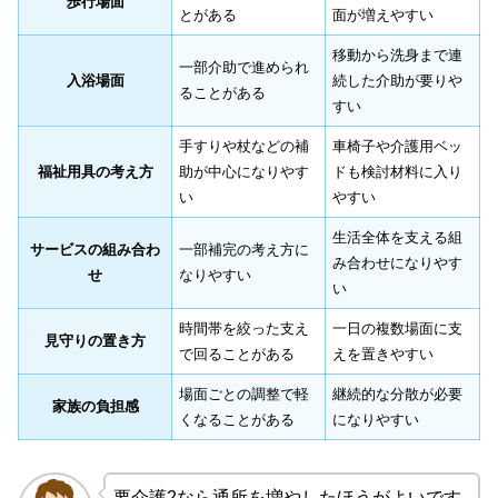
歩行場面
とがある
面が増えやすい
移動から洗身まで連
一部介助で進められ
入浴場面
続した介助が要りや
ることがある
すい
手すりや杖などの補
車椅子や介護用ベッ
福祉用具の考え方
助が中心になりやす
ドも検討材料に入り
い
やすい
生活全体を支える組
サービスの組み合わ
一部補完の考え方に
み合わせになりやす
せ
なりやすい
い
時間帯を絞った支え
一日の複数場面に支
見守りの置き方
で回ることがある
えを置きやすい
場面ごとの調整で軽
継続的な分散が必要
家族の負担感
くなることがある
になりやすい
要介護2なら通所を増やしたほうがよいです