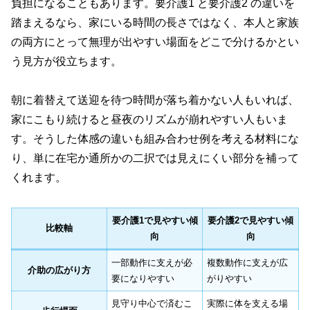
負担になることもあります。要介護1 と要介護2 の違いを
踏まえるなら、家にいる時間の長さではなく、本人と家族
の両方にとって無理が出やすい場面をどこで分けるかとい
う見方が役立ちます。
朝に着替えて送迎を待つ時間が落ち着かない人もいれば、
家にこもり続けると昼夜のリズムが崩れやすい人もいま
す。そうした体感の違いも組み合わせ例を考える材料にな
り、単に在宅か通所かの二択では見えにくい部分を補って
くれます。
要介護1で見やすい傾
要介護2で見やすい傾
比較軸
向
向
一部動作に支えが必
複数動作に支えが広
介助の広がり方
要になりやすい
がりやすい
見守り中心で済むこ
実際に体を支える場