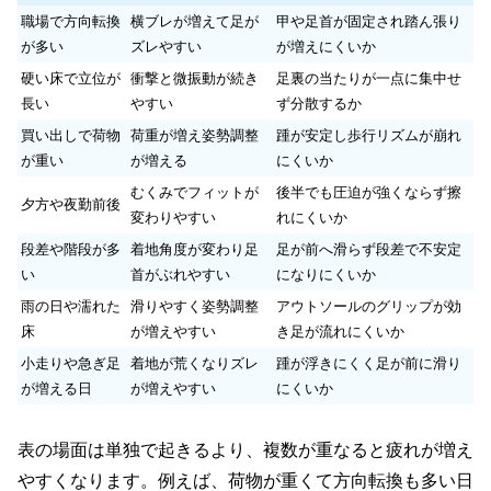
職場で方向転換
横ブレが増えて足が
甲や足首が固定され踏ん張り
が多い
ズレやすい
が増えにくいか
硬い床で立位が
衝撃と微振動が続き
足裏の当たりが一点に集中せ
長い
やすい
ず分散するか
買い出しで荷物
荷重が増え姿勢調整
踵が安定し歩行リズムが崩れ
が重い
が増える
にくいか
むくみでフィットが
後半でも圧迫が強くならず擦
夕方や夜勤前後
変わりやすい
れにくいか
段差や階段が多
着地角度が変わり足
足が前へ滑らず段差で不安定
い
首がぶれやすい
になりにくいか
雨の日や濡れた
滑りやすく姿勢調整
アウトソールのグリップが効
床
が増えやすい
き足が流れにくいか
小走りや急ぎ足
着地が荒くなりズレ
踵が浮きにくく足が前に滑り
が増える日
が増えやすい
にくいか
表の場面は単独で起きるより、複数が重なると疲れが増え
やすくなります。例えば、荷物が重くて方向転換も多い日