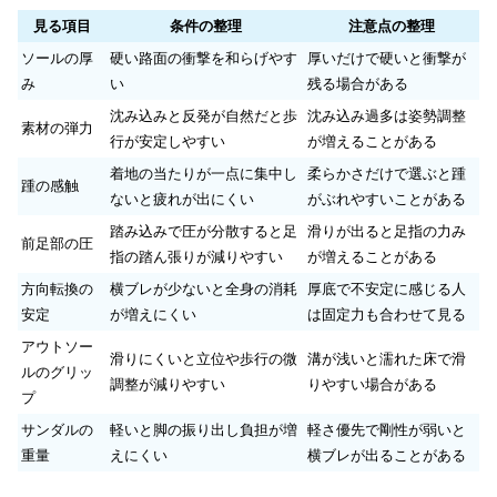
見る項目
条件の整理
注意点の整理
ソールの厚
硬い路面の衝撃を和らげやす
厚いだけで硬いと衝撃が
み
い
残る場合がある
沈み込みと反発が自然だと歩
沈み込み過多は姿勢調整
素材の弾力
行が安定しやすい
が増えることがある
着地の当たりが一点に集中し
柔らかさだけで選ぶと踵
踵の感触
ないと疲れが出にくい
がぶれやすいことがある
踏み込みで圧が分散すると足
滑りが出ると足指の力み
前足部の圧
指の踏ん張りが減りやすい
が増えることがある
方向転換の
横ブレが少ないと全身の消耗
厚底で不安定に感じる人
安定
が増えにくい
は固定力も合わせて見る
アウトソー
滑りにくいと立位や歩行の微
溝が浅いと濡れた床で滑
ルのグリッ
調整が減りやすい
りやすい場合がある
プ
サンダルの
軽いと脚の振り出し負担が増
軽さ優先で剛性が弱いと
重量
えにくい
横ブレが出ることがある