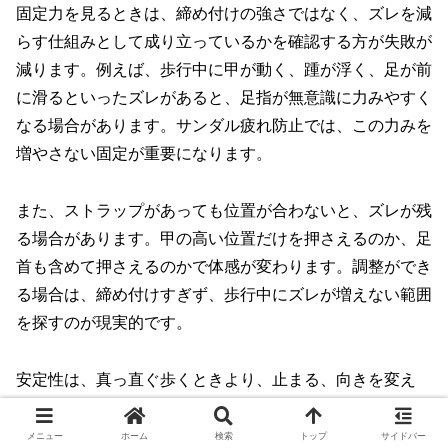
固定力を見るときは、締め付けの強さではなく、ズレを減
らす仕組みとして成り立っているかを確認する方が失敗が
減ります。例えば、歩行中に甲が動く、踵が浮く、足が前
に滑るといったズレがあると、足指が無意識に力みやすく
なる場合があります。サンダル疲れ防止では、この力みを
増やさない固定が重要になります。
また、ストラップがあっても位置が合わないと、ズレが残
る場合があります。甲の高い位置だけを押さえるのか、足
首も含めて押さえるのかで体感が変わります。調整ができ
る場合は、締め付けすぎず、歩行中にズレが増えない範囲
を探すのが現実的です。
安定性は、真っ直ぐ歩くときより、止まる、向きを変え
る、狭い場所で立つといった動作で差が出やすいです。介
護の動きに近い形で試すと、横ブレや踵の浮きやすさが分
メニュー
ホーム
検索
トップ
サイドバー