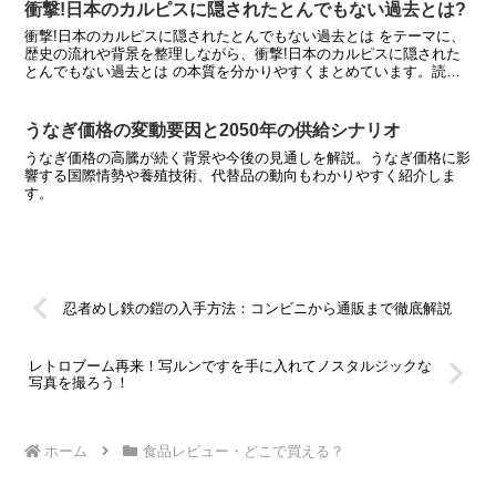
衝撃!日本のカルピスに隠されたとんでもない過去とは?
衝撃!日本のカルピスに隠されたとんでもない過去とは をテーマに、
歴史の流れや背景を整理しながら、衝撃!日本のカルピスに隠された
とんでもない過去とは の本質を分かりやすくまとめています。読み
進めるほど理解が深まる内容です。
うなぎ価格の変動要因と2050年の供給シナリオ
うなぎ価格の高騰が続く背景や今後の見通しを解説。うなぎ価格に影
響する国際情勢や養殖技術、代替品の動向もわかりやすく紹介しま
す。
忍者めし鉄の鎧の入手方法：コンビニから通販まで徹底解説
レトロブーム再来！写ルンですを手に入れてノスタルジックな
写真を撮ろう！
ホーム
食品レビュー・どこで買える？