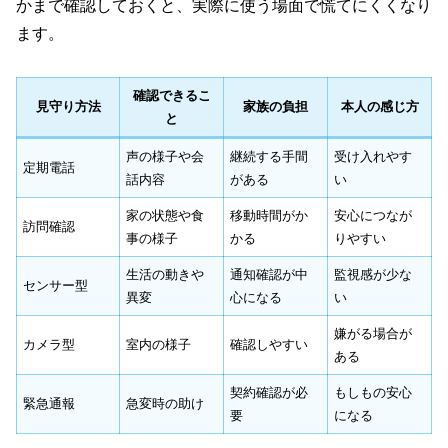
かまで確認しておくと、実際に使う場面で慌てにくくなり
ます。
確認できるこ
見守り方法
家族の負担
本人の感じ方
と
声の様子や会
継続する手間
受け入れやす
定期電話
話内容
がある
い
家の状態や食
移動時間がか
安心につなが
訪問確認
事の様子
かる
りやすい
生活の動きや
通知確認が中
監視感が少な
センサー型
異変
心になる
い
嫌がる場合が
カメラ型
室内の様子
確認しやすい
ある
契約確認が必
もしもの安心
緊急通報
急変時の助け
要
になる