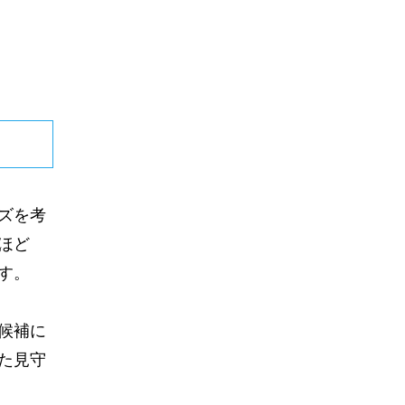
ズを考
ほど
す。
候補に
た見守