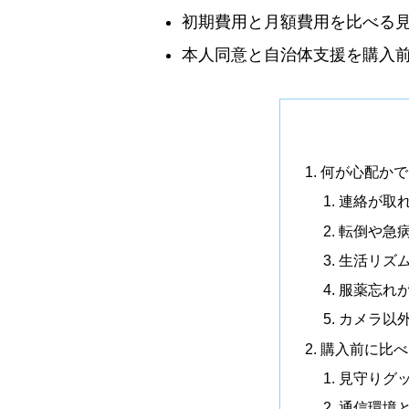
初期費用と月額費用を比べる
本人同意と自治体支援を購入
何が心配かで
連絡が取
転倒や急
生活リズ
服薬忘れ
カメラ以
購入前に比べ
見守りグ
通信環境