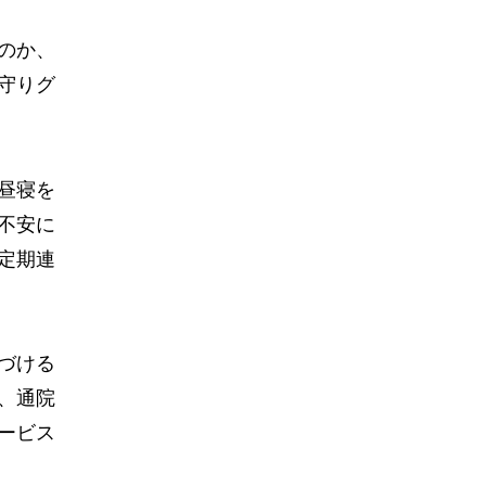
のか、
守りグ
昼寝を
不安に
定期連
づける
、通院
ービス