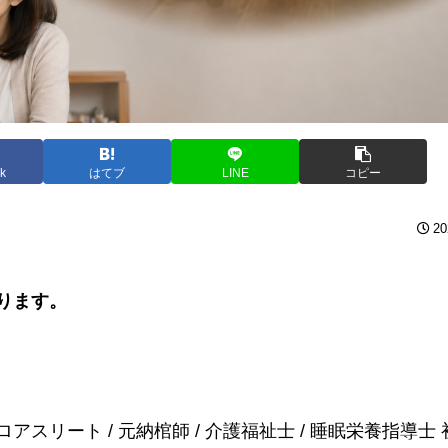
k
はてブ
LINE
コピー
20
ります。
リート / 元納棺師 / 介護福祉士 / 睡眠栄養指導士 