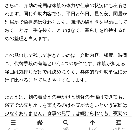
さらに、介助の範囲は家族の体力や仕事の状況にも左右さ
れます。同じ介助内容でも、平日と休日、昼と夜、同居か
別居かで負担感は変わります。無理の線引きを早めにして
おくことは、手を抜くことではなく、暮らしを維持するた
めの整理と言えます。
この見出しで残しておきたいのは、介助内容、頻度、時間
帯、代替手段の有無という4つの条件です。家族が担える
範囲は気持ちだけでは決めにくく、具体的な介助単位に分
けて比べることで見えやすくなります。
たとえば、朝の着替えの声かけと朝食の準備はできても、
浴室での立ち座りを支えるのは不安が大きいという家庭は
少なくありません。食事の見守りは続けられても、夜間の
トイレ介助が毎日続くと睡眠不足が重なり、同じ家族でも
メニュー
ホーム
検索
トップ
サイドバー
担える範囲が変わってくることがあります。