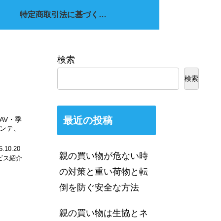
特定商取引法に基づく表記
検索
検索
最近の投稿
AV・季
ンテ、
5.10.20
親の買い物が危ない時
ビス紹介
の対策と重い荷物と転
倒を防ぐ安全な方法
親の買い物は生協とネ